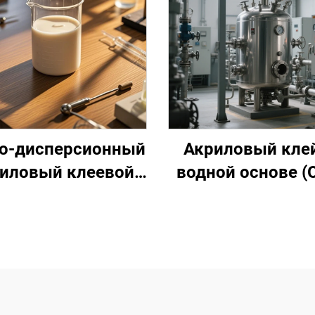
о-дисперсионный
Акриловый клей
иловый клеевой
водной основе (
став на основе
нсорной адгезии