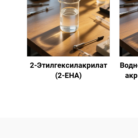
2-Этилгексилакрилат
Водн
(2-EHA)
акр
со
се