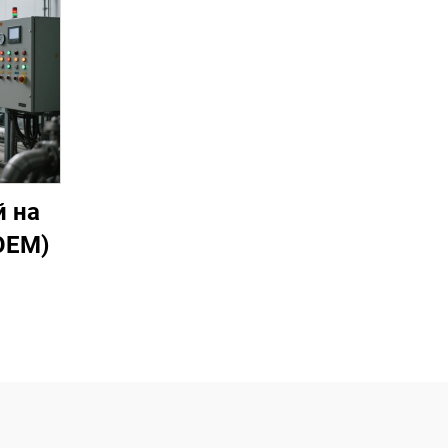
 на
OEM)