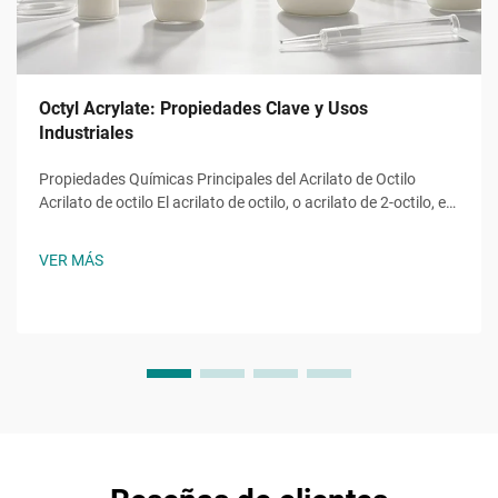
Octyl Acrylate: Propiedades Clave y Usos
Industriales
Propiedades Químicas Principales del Acrilato de Octilo
Acrilato de octilo El acrilato de octilo, o acrilato de 2-octilo, es
un monómero éster acrílico con la fórmula molecular ĈH̊O̊,
una molécula con una cadena alquilo de ocho carbonos
VER MÁS
unida a un grupo hidroxilo y al característico...