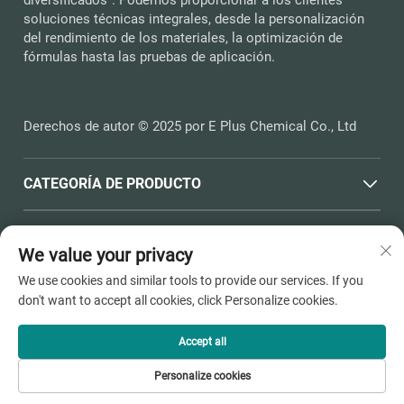
soluciones técnicas integrales, desde la personalización
del rendimiento de los materiales, la optimización de
fórmulas hasta las pruebas de aplicación.
Derechos de autor © 2025 por E Plus Chemical Co., Ltd
CATEGORÍA DE PRODUCTO
ENLACES RÁPIDOS
We value your privacy
We use cookies and similar tools to provide our services. If you
INFORMACIÓN DE CONTACTO
don't want to accept all cookies, click Personalize cookies.
Office add : N.º 398, Carretera Haichen, Town Dushangang,
Ciudad de Pinghu, Ciudad de Jiaxing, Provincia de Zhejiang
Accept all
Correo electrónico:
[email protected]
Personalize cookies
Tel.:
+86-13736810910