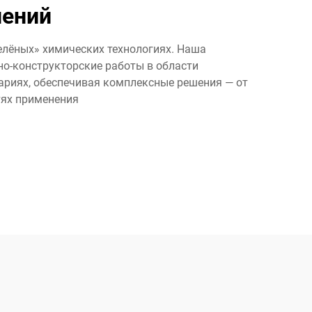
нений
елёных» химических технологиях. Наша
но-конструкторские работы в области
ариях, обеспечивая комплексные решения — от
тях применения