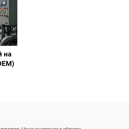
 на
OEM)