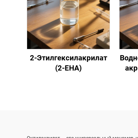
2-Этилгексилакрилат
Водн
(2-EHA)
акр
со
се