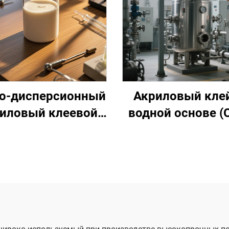
о-дисперсионный
Акриловый клей
иловый клеевой
водной основе (
став на основе
нсорной адгезии