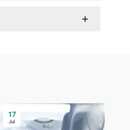
17
2
Jul
Ju