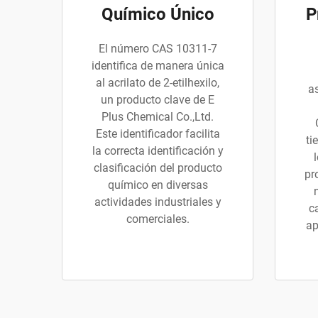
Químico Único
P
El número CAS 10311-7
identifica de manera única
al acrilato de 2-etilhexilo,
as
un producto clave de E
Plus Chemical Co.,Ltd.
Este identificador facilita
ti
la correcta identificación y
clasificación del producto
pr
químico en diversas
actividades industriales y
c
comerciales.
ap