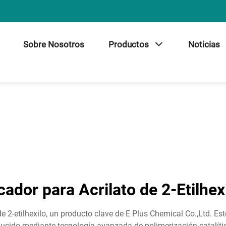
Sobre Nosotros
Productos
Noticias
cador para Acrilato de 2-Etilhex
2-etilhexilo, un producto clave de E Plus Chemical Co.,Ltd. Este
roducido mediante tecnología avanzada de polimerización catalí