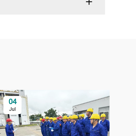
04
2
Jul
Ju