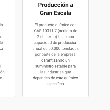
Producción a
Gran Escala
lo
El producto químico con
CAS 10311-7 (acrilato de
a
2-etilhexilo) tiene una
de
capacidad de producción
ca
anual de 50.000 toneladas
por parte de la empresa,
garantizando un
l
suministro estable para
ión
las industrias que
to
dependen de este químico
específico.