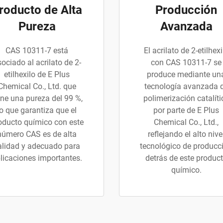
roducto de Alta
Producción
Pureza
Avanzada
CAS 10311-7 está
El acrilato de 2-etilhexi
ociado al acrilato de 2-
con CAS 10311-7 se
etilhexilo de E Plus
produce mediante un
Chemical Co., Ltd. que
tecnología avanzada 
ene una pureza del 99 %,
polimerización catalíti
lo que garantiza que el
por parte de E Plus
oducto químico con este
Chemical Co., Ltd.,
número CAS es de alta
reflejando el alto nive
alidad y adecuado para
tecnológico de producc
licaciones importantes.
detrás de este produc
químico.