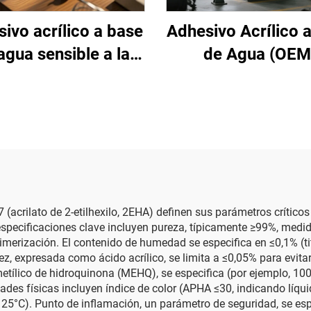
ivo acrílico a base
Adhesivo Acrílico 
agua sensible a la
de Agua (OEM
presión
(acrilato de 2-etilhexilo, 2EHA) definen sus parámetros crítico
 especificaciones clave incluyen pureza, típicamente ≥99%, med
merización. El contenido de humedad se especifica en ≤0,1% (titu
, expresada como ácido acrílico, se limita a ≤0,05% para evitar 
tílico de hidroquinona (MEHQ), se especifica (por ejemplo, 100
es físicas incluyen índice de color (APHA ≤30, indicando líquid
a 25°C). Punto de inflamación, un parámetro de seguridad, se es