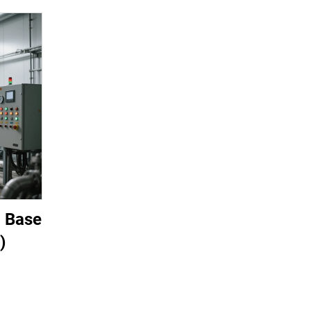
a Base
)