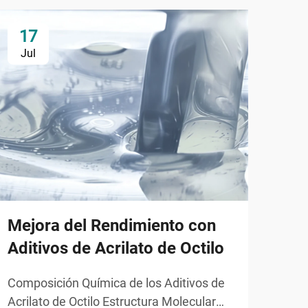
17
2
Jul
Ju
Mejora del Rendimiento con
Aditivos de Acrilato de Octilo
For
Composición Química de los Aditivos de
Res
Acrilato de Octilo Estructura Molecular