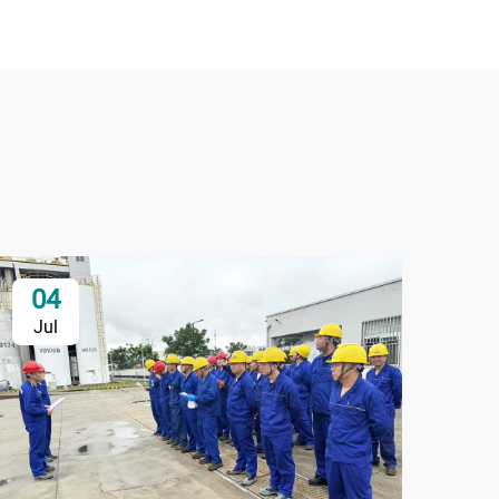
04
2
Jul
Ju