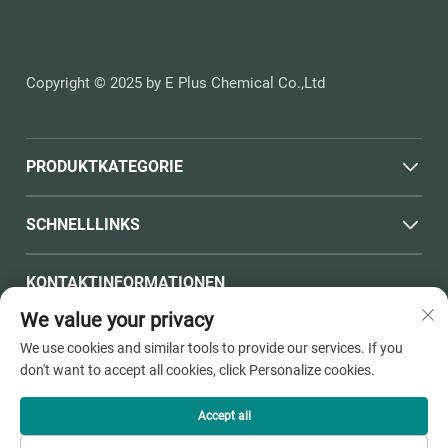
Copyright © 2025 by E Plus Chemical Co.,Ltd
PRODUKTKATEGORIE
SCHNELLLINKS
KONTAKTINFORMATIONEN
We value your privacy
Office add : Nr. 398, Haichen Straße, Dushangang Town,
We use cookies and similar tools to provide our services. If you
Stadt Pinghu, Stadt Jiaxing, Provinz Zhejiang
don't want to accept all cookies, click Personalize cookies.
E-Mail:
[email protected]
Accept all
Tel.:
+86-13736810910