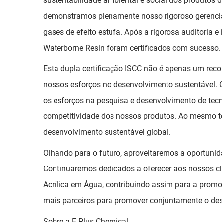
sustentabilidade ambiental e social dos produtos 
demonstramos plenamente nosso rigoroso gerencia
gases de efeito estufa. Após a rigorosa auditoria e
Waterborne Resin foram certificados com sucesso.
Esta dupla certificação ISCC não é apenas um r
nossos esforços no desenvolvimento sustentável. C
os esforços na pesquisa e desenvolvimento de tec
competitividade dos nossos produtos. Ao mesmo te
desenvolvimento sustentável global.
Olhando para o futuro, aproveitaremos a oportunid
Continuaremos dedicados a oferecer aos nossos cli
Acrílica em Água, contribuindo assim para a pro
mais parceiros para promover conjuntamente o des
Sobre a E Plus Chemical