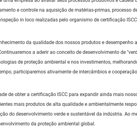
de uma empresa ao avaliar seus processos produtivos e cadeia 
mento e controle na aquisição de matérias-primas, processo d
 inspeção in loco realizadas pelo organismo de certificação ISCC
econhecimento da qualidade dos nossos produtos e desempenho
ontinuaremos a aderir ao conceito de desenvolvimento de "verd
nologias de proteção ambiental e nos investimentos, melhora
mpo, participaremos ativamente de intercâmbios e cooperação 
ade de obter a certificação ISCC para expandir ainda mais nosso
entes mais produtos de alta qualidade e ambientalmente respons
moção do desenvolvimento verde e sustentável da indústria. A
envolvimento da proteção ambiental global.