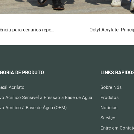
lecer a linha de segurança e defesa ecológica
Octyl Acrylate: Princ
GORIA DE PRODUTO
LINKS RÁPIDO
hexil Acrilato
Sobre Nós
vo Acrílico Sensível à Pressão à Base de Água
Produtos
vo Acrílico à Base de Água (OEM)
Notícias
Serviço
Entre em Contat