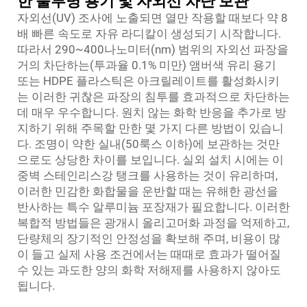
한 불투명 용기 및 자외선 차단 보관
자외선(UV) 조사에 노출되면 열만 작용할 때보다 약 8
배 빠른 속도로 자유 라디칼이 생성되기 시작합니다.
따라서 290~400나노미터(nm) 범위의 자외선 파장을
거의 차단하는(투과율 0.1% 미만) 앰버색 유리 용기
또는 HDPE 플라스틱은 아크릴레이트를 활성화시키
는 이러한 귀찮은 파장의 침투를 효과적으로 차단하는
데 매우 우수합니다. 원치 않는 화학 반응을 추가로 방
지하기 위해 주목할 만한 몇 가지 다른 방법이 있습니
다. 조명이 약한 실내(50룩스 이하)에 보관하는 것만
으로도 상당한 차이를 보입니다. 실외 설치 시에는 이
중벽 스테인리스강 탱크를 사용하는 것이 유리하며,
이러한 민감한 화합물을 운반할 때는 유해한 광선을
반사하는 특수 알루미늄 포장재가 필요합니다. 이러한
복합적 방법들은 광개시 올리고머화 과정을 억제하고,
단량체의 장기적인 안정성을 확보해 주며, 비용이 많
이 들고 실제 사용 조건에서는 때때로 효과가 떨어질
수 있는 과도한 양의 화학 저해제를 사용하지 않아도
됩니다.