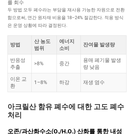
를 회수
두 방법 모두 폐수라는 부담을 재사용 가능한 자원으로 전환
함으로써, 연간 원자재 비용을 18–24% 절감한다. 적용 방식
은 운영 상황에 따라 결정된다.
산 농도
에너지
방법
잔여물 발생량
범위
소비
반응성
용매 폐기물 발생
>8%
중간
추출
량 낮음
이온 교
1–8%
하강
재생 염수
환
아크릴산 함유 폐수에 대한 고도 폐수
처리
오존/과산화수소(O₃/H₂O₂) 산화를 통한 내성