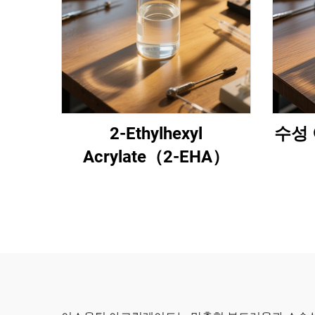
2-Ethylhexyl
수성 
Acrylate（2-EHA）