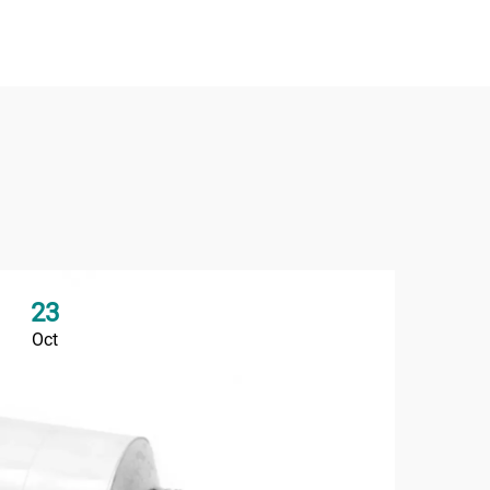
23
Oct