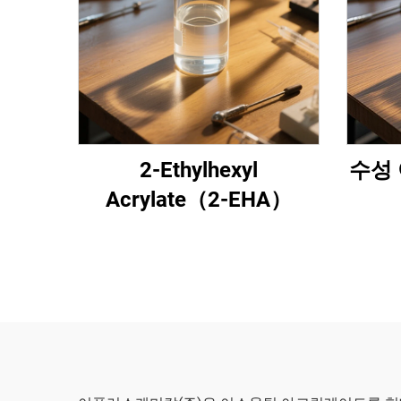
2-Ethylhexyl
수성 
Acrylate（2-EHA）