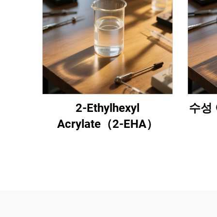
2-Ethylhexyl
수성 
Acrylate（2-EHA）