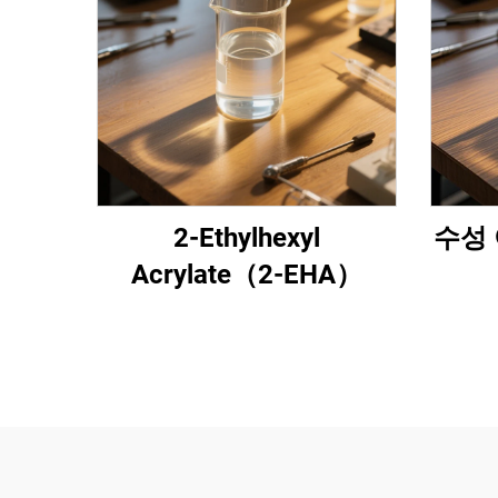
2-Ethylhexyl
수성 
Acrylate（2-EHA）