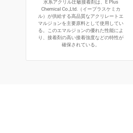
水系アクリル圧敏接着剤は、E Plus
Chemical Co.,Ltd.（イープラスケミカ
ル）が供給する高品質なアクリレートエ
マルジョンを主要原料として使用してい
る。このエマルジョンの優れた性能によ
り、接着剤の高い接着強度などの特性が
確保されている。