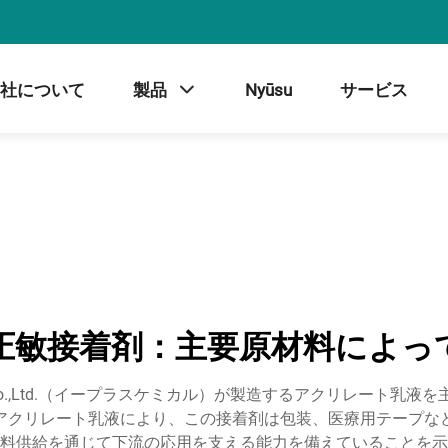
社について
製品
Nyūsu
サービス
圧敏接着剤：主要原材料によっ
cal Co.,Ltd.（イープラスケミカル）が製造するアクリレー
アクリレート乳液により、この接着剤は包装、医療用テープな
料供給を通じて下流の応用を支える能力を備えていることを示