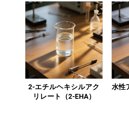
2-エチルヘキシルアク
水性
リレート（2-EHA）