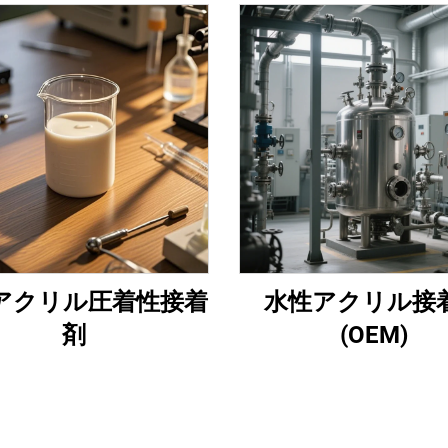
アクリル圧着性接着
水性アクリル接
剤
(OEM)