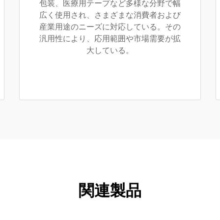
包装、医療用テープなど多様な分野で幅
広く使用され、さまざまな消費者および
産業用途のニーズに対応している。その
汎用性により、応用範囲や市場需要が拡
大している。
関連製品