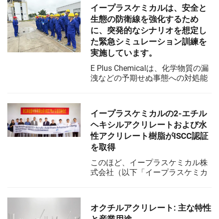
し、OSHA/EPA基準を遵守してチ
イープラスケミカルは、安全と
ームを保護しましょう。今すぐ完
生態の防衛線を強化するため
全な安全ガイドをダウンロードし
に、突発的なシナリオを想定し
てください。
た緊急シミュレーション訓練を
実施しています。
E Plus Chemicalは、化学物質の漏
洩などの予期せぬ事態への対処能
力を高め、従業員の安全と環境保
護に対する意識を強め、生態環境
の安全を守るため、最近、化学安
イープラスケミカルの2-エチル
全週間を開催しました。
ヘキシルアクリレートおよび水
性アクリレート樹脂がISCC認証
を取得
このほど、イープラスケミカル株
式会社（以下「イープラスケミカ
ル」）の2つのコア製品である2-エ
チルヘキシルアクリレートおよび
アクリレート水性樹脂が、国際的
オクチルアクリレート: 主な特性
な持続可能性およびカーボン認証
と産業用途