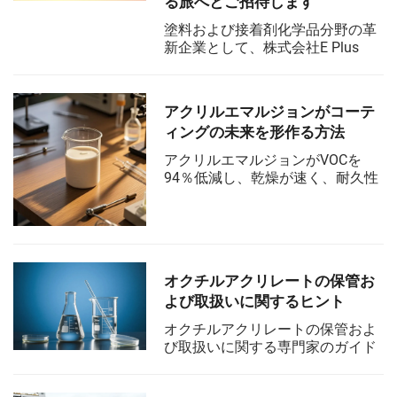
る旅へとご招待します
塗料および接着剤化学品分野の革
新企業として、株式会社E Plus
Chemicalは2025年中国国際塗料展
（CHINACOAT）に積極的に参加し
ます。本展示会は11月25日から27
アクリルエマルジョンがコーテ
日までE2-E...で開催されます。
ィングの未来を形作る方法
アクリルエマルジョンがVOCを
94％低減し、乾燥が速く、耐久性
に優れることで、コーティング分
野における環境に優しいイノベー
ションをいかに推進しているかを
発見してください。その台頭の背
景にある科学と今後のトレンドに
オクチルアクリレートの保管お
ついて学びましょう。
よび取扱いに関するヒント
オクチルアクリレートの保管およ
び取扱いに関する専門家のガイド
ラインを活用して職場の安全を確
保してください。リスクを防止