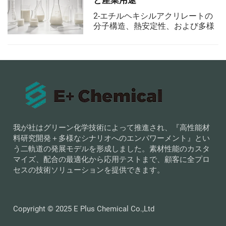
制度（International Sustainability
and Carbon Certi...）によって正式
2-エチルヘキシルアクリレートの
に認定されました。
分子構造、熱安定性、および多様
な応用について学びましょう。接
着剤製造および自動車分野での役
割に加え、アクリレートポリマー
における市場動向と持続可能性の
課題についても理解します。
我が社はグリーン化学技術によって推進され、『高性能材
料研究開発＋多様なシナリオへのエンパワーメント』とい
う二軌道の発展モデルを形成しました。素材性能のカスタ
マイズ、配合の最適化から応用テストまで、顧客に全プロ
セスの技術ソリューションを提供できます。
Copyright © 2025 E Plus Chemical Co.,Ltd