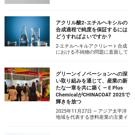
廃棄物に頭を悩ませていません
か？ 蒸留法、反応抽出法、O₃／
H₂O₂酸化法、および深共融溶媒
（DES）を用いた予防法を導入す
アクリル酸2-エチルヘキシルの
ることで、スラッジを40％削減、
合成過程で純度を保証するには
アクリル酸を95％回収、処理コス
どうすればよいですか？
トを大幅に削減できます。今すぐ
廃棄物削減プランを入手してくだ
2-エチルヘキルアクリレート合成
さい。
における不純物の問題に直面して
いますか？温度、化学量論、触
媒、滞留時間、DES戦略を活用し
て99.5%を超える純度を実現する
グリーンイノベーションへの深
方法を紹介します。今すぐプロセ
い取り組みを通じて、産業の新
スを最適化しましょう。
たな一章を共に築く — E Plus
ChemicalがCHINACOAT 2025で
輝きを放つ
2025年11月27日 — アジア太平洋
地域を代表する塗料産業の主要イ
ベント「CHINACOAT 2025」が、3
日間にわたり上海新国際博覧中心