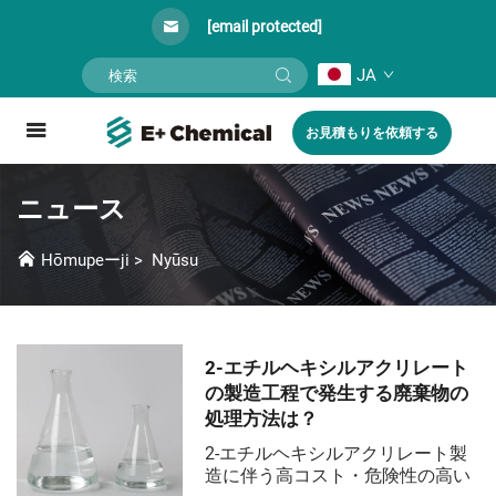
[email protected]
JA
お見積もりを依頼する
ニュース
Hōmupeーji
>
Nyūsu
2-エチルヘキシルアクリレート
の製造工程で発生する廃棄物の
処理方法は？
2-エチルヘキシルアクリレート製
造に伴う高コスト・危険性の高い