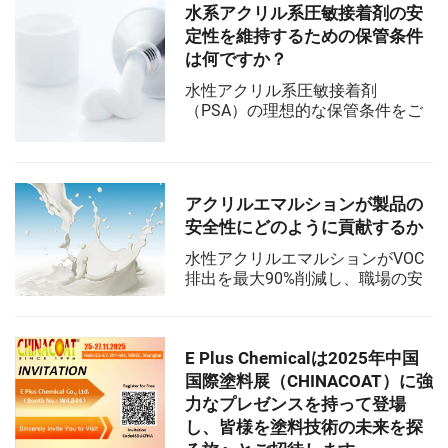
にて無事終了しました。E Plus
水系アクリル系圧敏接着剤の安
Chemical Co., Ltd.（以下、「E
定性を維持するための保管条件
Plus ...
は何ですか？
水性アクリル系圧敏接着剤
（PSA）の理想的な保管条件をご
紹介します。適切な温度、湿度お
よびUV管理により、安定性を維持
しましょう。さらに詳しくご覧く
ださい。
アクリルエマルションが製品の
安全性にどのように貢献するか
水性アクリルエマルションがVOC
排出を最大90%削減し、職場の安
全性を向上させ、グローバルな環
境基準を満たす方法を紹介しま
す。より安全な工業用塗料および
E Plus Chemicalは2025年中国
シーラントの科学的背景について
学び、実際の応用例とその利点を
国際塗料展（CHINACOAT）に強
探ってください。
力なプレゼンスを持って登場
し、皆様を塗料技術の未来を探