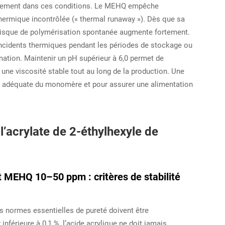
dement dans ces conditions. Le MEHQ empêche
ermique incontrôlée (« thermal runaway »). Dès que sa
 risque de polymérisation spontanée augmente fortement.
incidents thermiques pendant les périodes de stockage ou
mation. Maintenir un pH supérieur à 6,0 permet de
it une viscosité stable tout au long de la production. Une
on adéquate du monomère et pour assurer une alimentation
l’acrylate de 2-éthylhexyle de
t MEHQ 10–50 ppm : critères de stabilité
is normes essentielles de pureté doivent être
nférieure à 0,1 %, l’acide acrylique ne doit jamais