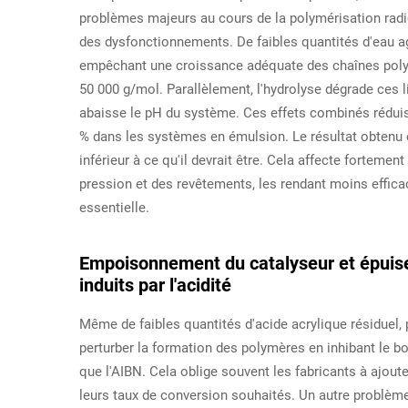
problèmes majeurs au cours de la polymérisation radic
des dysfonctionnements. De faibles quantités d'eau a
empêchant une croissance adéquate des chaînes polym
50 000 g/mol. Parallèlement, l'hydrolyse dégrade ces li
abaisse le pH du système. Ces effets combinés rédui
% dans les systèmes en émulsion. Le résultat obtenu e
inférieur à ce qu'il devrait être. Cela affecte fortem
pression et des revêtements, les rendant moins efficac
essentielle.
Empoisonnement du catalyseur et épuise
induits par l'acidité
Même de faibles quantités d'acide acrylique résiduel, p
perturber la formation des polymères en inhibant le bo
que l'AIBN. Cela oblige souvent les fabricants à ajoute
leurs taux de conversion souhaités. Un autre problème 