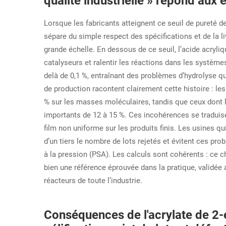
qualité industrielle » répond aux
Lorsque les fabricants atteignent ce seuil de pureté de
sépare du simple respect des spécifications et de la l
grande échelle. En dessous de ce seuil, l’acide acryl
catalyseurs et ralentir les réactions dans les systè
delà de 0,1 %, entraînant des problèmes d’hydrolyse qui
de production racontent clairement cette histoire : les
% sur les masses moléculaires, tandis que ceux dont l
importants de 12 à 15 %. Ces incohérences se traduisen
film non uniforme sur les produits finis. Les usines qu
d’un tiers le nombre de lots rejetés et évitent ces pr
à la pression (PSA). Les calculs sont cohérents : ce chi
bien une référence éprouvée dans la pratique, validée
réacteurs de toute l’industrie.
Conséquences de l'acrylate de 2-é