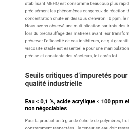
stabilisant MEHQ est consommé beaucoup plus rapi
précisément les phénomènes dangereux de réaction th
concentration chute en dessous d’environ 10 ppm, le
Nous avons observé une multiplication par trois des 
lors du préchauffage des matières avant leur transfor
préserver l’efficacité de ces inhibiteurs, ce qui garant
viscosité stable est essentielle pour une manipulati
précise et constante des réacteurs, lot après lot.
Seuils critiques d’impuretés pour 
qualité industrielle
Eau < 0,1 %, acide acrylique < 100 ppm e
non négociables
Pour la production à grande échelle de polymères, tro
constamment respectées : la teneur en eau doit rester i