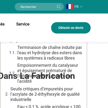
FR
Table des matières
tés
Pourquoi la pureté de l’acrylate de 2-
Service
Obtenir un devis
éthylhexyle détermine-t-elle
directement les performances de la
polymérisation ?
Terminaison de chaîne induite par
l’eau et hydrolyse des esters dans
les systèmes à radicaux libres
Empoisonnement du catalyseur
et épuisement prématuré de
 Dans La Fabrication
l'inhibiteur MEHQ, induits par
l'acidité
Seuils critiques d’impuretés pour
l’acrylate de 2-éthylhexyle de qualité
industrielle
Eau < 0,1 %, acide acrylique < 100