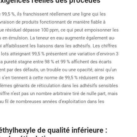
 exigences réelles des procédés
 99,5 %, ils franchissent réellement une ligne qui les
ivraison de produits fonctionnant de manière fiable à
ique résiduel dépasse 100 ppm, ce qui peut empoisonner les
mes en émulsion. La teneur en eau augmente également au-
 affaiblissent les liaisons dans les adhésifs. Les chiffres
 lots atteignant 99,5 % présentent une variation d’environ 3
a pureté stagne entre 98 % et 99 % affichent des écarts
t par des défauts, un trouble ou une opacité, ainsi qu’un
i s’en tiennent à cette norme de 99,5 % réduisent de près
oblèmes gênants de réticulation dans les adhésifs sensibles
ffre n’est pas un nombre arbitraire tiré de nulle part, mais
 au fil de nombreuses années d’exploitation dans les
thylhexyle de qualité inférieure :