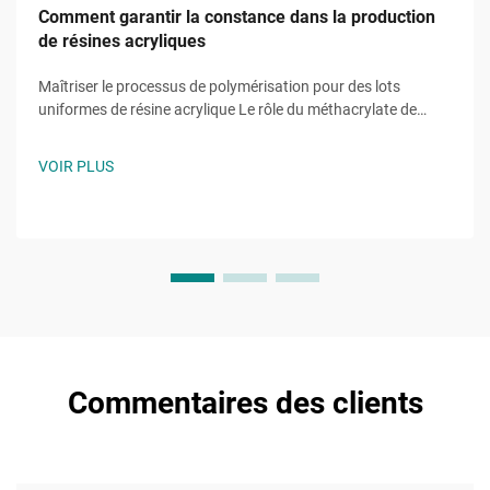
Comment garantir la constance dans la production
de résines acryliques
Maîtriser le processus de polymérisation pour des lots
uniformes de résine acrylique Le rôle du méthacrylate de
méthyle (MMA) dans la cohérence lot par lot La pureté des
monomères de méthacrylate de méthyle (MMA) est cruciale
VOIR PLUS
pour la fabrication de résines acryliques cohérentes. Même
s...
Commentaires des clients