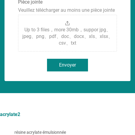
Pièce jointe
Veuillez télécharger au moins une pièce jointe
Up to 3 files，more 30mb，suppor jpg、
jpeg、png、pdf、doc、docx、xls、xlsx、
csv、txt
Envoyer
acrylate2
résine acrylate émulsionnée