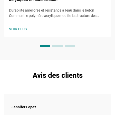
Durabilité améliorée et résistance à l'eau dans le béton
Comment le polymère acrylique modifie la structure des
pores du béton pour limiter la pénétration de l'eau Lorsqu'il
est ajouté au béton, les polymères acryliques créent des films
VOIR PLUS
flexibles à l'intérieur de ces minuscules pores capillaires qui
empêchent l'eau de pénétrer...
Avis des clients
Jennifer Lopez