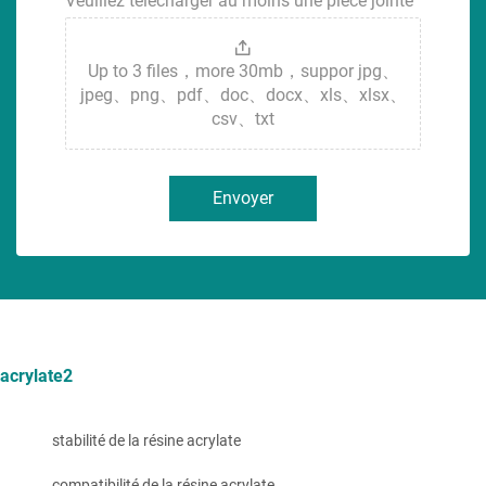
Veuillez télécharger au moins une pièce jointe
Up to 3 files，more 30mb，suppor jpg、
jpeg、png、pdf、doc、docx、xls、xlsx、
csv、txt
Envoyer
acrylate2
stabilité de la résine acrylate
compatibilité de la résine acrylate