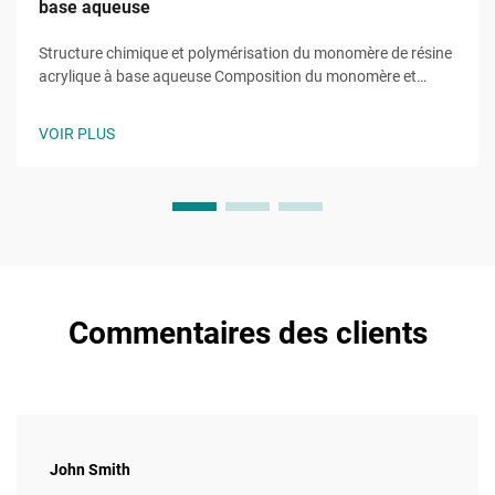
base aqueuse
Structure chimique et polymérisation du monomère de résine
acrylique à base aqueuse Composition du monomère et
processus de polymérisation Les résines acryliques à base
aqueuse se forment à partir de monomères de méthacrylate
VOIR PLUS
et d'acrylate, principalement du méthacrylate de méthyle
(MMA) et de l'acrylate de butyle...
Commentaires des clients
John Smith