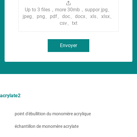
Up to 3 files，more 30mb，suppor jpg、
jpeg、png、pdf、doc、docx、xls、xlsx、
csv、txt
Envoyer
acrylate2
point d'ébullition du monomère acrylique
échantillon de monomère acrylate