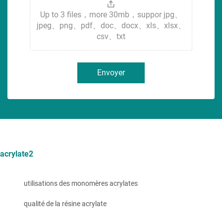
Up to 3 files，more 30mb，suppor jpg、
jpeg、png、pdf、doc、docx、xls、xlsx、
csv、txt
Envoyer
acrylate2
utilisations des monomères acrylates
qualité de la résine acrylate