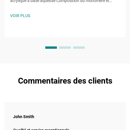
acrylique à base aqueuse Composition du monomère et
processus de polymérisation Les résines acryliques à base
aqueuse se forment à partir de monomères de méthacrylate
VOIR PLUS
et d'acrylate, principalement du méthacrylate de méthyle
(MMA) et de l'acrylate de butyle...
Commentaires des clients
John Smith