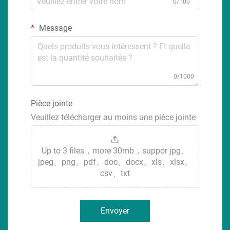
0/100
Message
0/1000
Pièce jointe
Veuillez télécharger au moins une pièce jointe
Up to 3 files，more 30mb，suppor jpg、
jpeg、png、pdf、doc、docx、xls、xlsx、
csv、txt
Envoyer