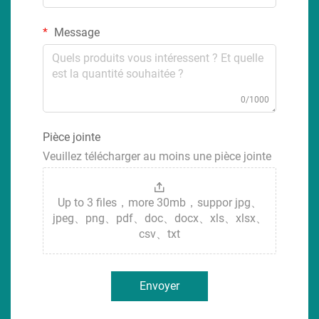
Message
0/1000
Pièce jointe
Veuillez télécharger au moins une pièce jointe
Up to 3 files，more 30mb，suppor jpg、
jpeg、png、pdf、doc、docx、xls、xlsx、
csv、txt
Envoyer