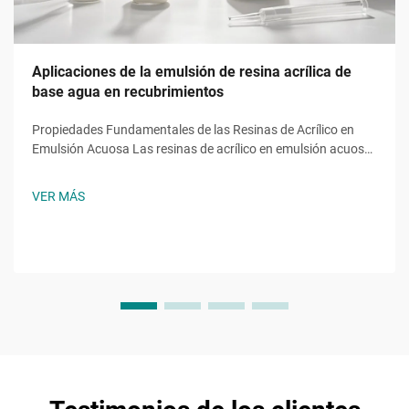
Aplicaciones de la emulsión de resina acrílica de
base agua en recubrimientos
Propiedades Fundamentales de las Resinas de Acrílico en
Emulsión Acuosa Las resinas de acrílico en emulsión acuosa
aportan funciones esenciales derivadas de monómeros
específicos, como el acrilato de 2-etilhexilo (2EHA). Este
VER MÁS
acrilato de cadena ramificada reduce la temperatura de
transición vítrea...