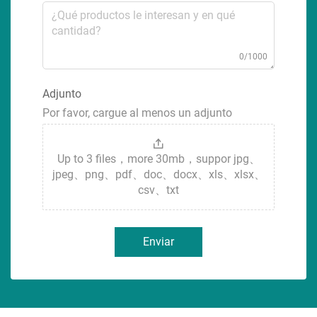
0/1000
Adjunto
Por favor, cargue al menos un adjunto
Up to 3 files，more 30mb，suppor jpg、
jpeg、png、pdf、doc、docx、xls、xlsx、
csv、txt
Enviar