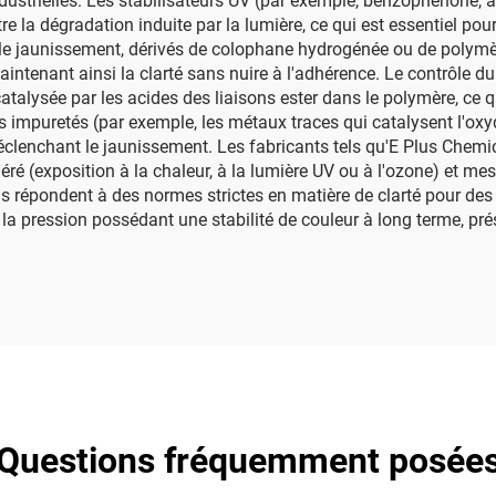
ndustrielles. Les stabilisateurs UV (par exemple, benzophénone
re la dégradation induite par la lumière, ce qui est essentiel pour
ible jaunissement, dérivés de colophane hydrogénée ou de polymè
aintenant ainsi la clarté sans nuire à l'adhérence. Le contrôle 
catalysée par les acides des liaisons ester dans le polymère, ce 
s impuretés (par exemple, les métaux traces qui catalysent l'oxyd
clenchant le jaunissement. Les fabricants tels qu'E Plus Chemica
ré (exposition à la chaleur, à la lumière UV ou à l'ozone) et mesu
ns répondent à des normes strictes en matière de clarté pour des 
la pression possédant une stabilité de couleur à long terme, pré
Questions fréquemment posée