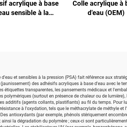
if acrylique à base
Colle acrylique à
eau sensible à la
d'eau (OEM)
pression
d'eau et sensibles à la pression (PSA) fait référence aux straté
n (jaunissement) des adhésifs acryliques à base d'eau avec le te
 les étiquettes transparentes, les pansements médicaux et l'emba
nes polymériques (surtout en présence de chaleur ou de lumière),
s additifs (agents collants, plastifiants) au fil du temps. Pour 
istance à l'oxydation, tels que le méthacrylate de méthyle et l'a
 Des antioxydants (par exemple, phénols stériquement encombrés
nt ainsi la dégradation du polymère ; ceux-ci sont particulièremen