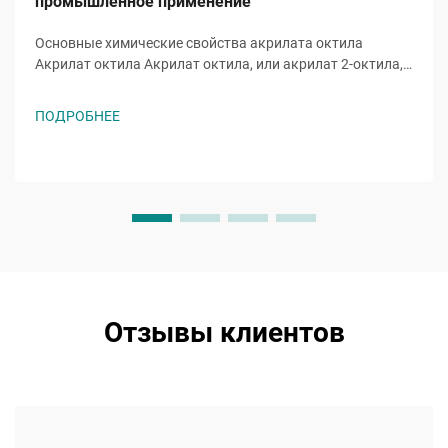
промышленное применение
Основные химические свойства акрилата октила
Акрилат октила Акрилат октила, или акрилат 2-октила,
представляет собой акрилатный эфирный мономер с
молекулярной формулой ĈH̊O̊, молекула которого
ПОДРОБНЕЕ
включает восьмиуглеродную алкильную цепь,
присоединенную к гидроксильной группе и
характерной...
Отзывы клиентов