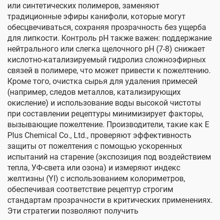
или синтетических полимеров, заменяют
традиционные эфиры канифоли, которые могут
обесцвечиваться, сохраняя прозрачность без ущерба
для липкости. Контроль pH также важен: поддержание
нейтрального или слегка щелочного pH (7-8) снижает
кислотно-катализируемый гидролиз сложноэфирных
связей в полимере, что может привести к пожелтению.
Кроме того, очистка сырья для удаления примесей
(например, следов металлов, катализирующих
окисление) и использование воды высокой чистоты
при составлении рецептуры минимизирует факторы,
вызывающие пожелтение. Производители, такие как E
Plus Chemical Co., Ltd., проверяют эффективность
защиты от пожелтения с помощью ускоренных
испытаний на старение (экспозиция под воздействием
тепла, УФ-света или озона) и измеряют индекс
желтизны (YI) с использованием колориметров,
обеспечивая соответствие рецептур строгим
стандартам прозрачности в критических применениях.
Эти стратегии позволяют получить