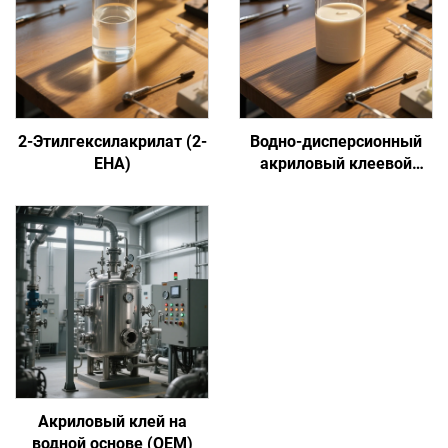
2-Этилгексилакрилат (2-
Водно-дисперсионный
EHA)
акриловый клеевой
состав на основе
сенсорной адгезии
Акриловый клей на
водной основе (OEM)