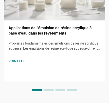
Applications de l'émulsion de résine acrylique à
base d'eau dans les revêtements
Propriétés fondamentales des émulsions de résine acrylique
aqueuse. Les émulsions de résine acrylique aqueuse offrent
des fonctions fondamentales grâce à des monomères
uniques tels que l'acrylate de 2-éthylhexyle (2EHA). Cet
VOIR PLUS
acrylate à chaîne ramifiée abaisse la température de
transition vitreuse.