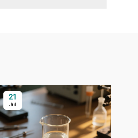
21
2
Jul
Ju