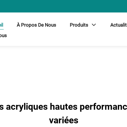
il
À Propos De Nous
Produits
Actuali
ous
s acryliques hautes performanc
variées