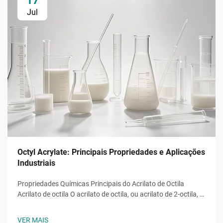
17
Jul
Octyl Acrylate: Principais Propriedades e Aplicações
Industriais
Propriedades Químicas Principais do Acrilato de Octila
Acrilato de octila O acrilato de octila, ou acrilato de 2-octila, é
um monômero éster acrílico com a fórmula molecular ĈH̊O̊,
uma molécula composta por uma cadeia alquila de oito
VER MAIS