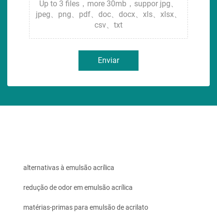
Up to 3 files，more 30mb，suppor jpg、
jpeg、png、pdf、doc、docx、xls、xlsx、
csv、txt
Enviar
alternativas à emulsão acrílica
redução de odor em emulsão acrílica
matérias-primas para emulsão de acrilato