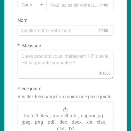
Code
0/100
Nom
0/100
Message
0/1000
Pièce jointe
Veuillez télécharger au moins une pièce jointe
Up to 3 files，more 30mb，suppor jpg、
jpeg、png、pdf、doc、docx、xls、xlsx、
csv、txt