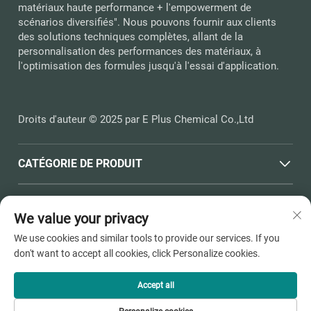
matériaux haute performance + l'empowerment de
scénarios diversifiés". Nous pouvons fournir aux clients
des solutions techniques complètes, allant de la
personnalisation des performances des matériaux, à
l'optimisation des formules jusqu'à l'essai d'application.
Droits d'auteur © 2025 par E Plus Chemical Co.,Ltd
CATÉGORIE DE PRODUIT
LIENS RAPIDES
We value your privacy
We use cookies and similar tools to provide our services. If you
COORDONNÉES
don't want to accept all cookies, click Personalize cookies.
Office add : N° 398, Route Haichen, Ville de Pinghu, Towne
de Dushangang, Ville de Jiaxing, Province du Zhejiang
Accept all
E-mail :
[email protected]