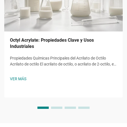
Octyl Acrylate: Propiedades Clave y Usos
Industriales
Propiedades Químicas Principales del Acrilato de Octilo
Acrilato de octilo El acrilato de octilo, o acrilato de 2-octilo, es
un monómero éster acrílico con la fórmula molecular ĈH̊O̊,
una molécula con una cadena alquilo de ocho carbonos
VER MÁS
unida a un grupo hidroxilo y al característico...