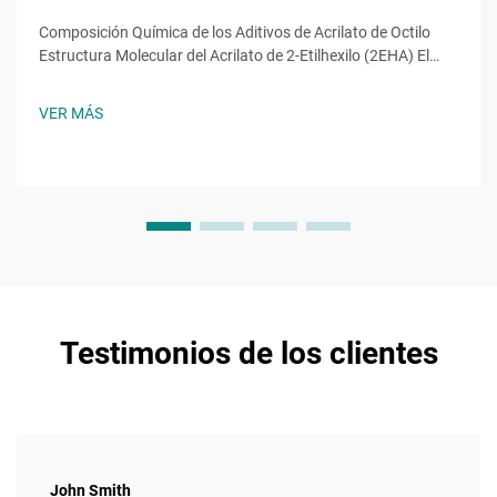
Composición Química de los Aditivos de Acrilato de Octilo
Estructura Molecular del Acrilato de 2-Etilhexilo (2EHA) El
acrilato de 2-etilhexilo (2EHA) tiene una cadena alquilo
ramificada que da lugar a un polímero flexible y también es
VER MÁS
estable hidrolíticamente. Su composición molecular...
Testimonios de los clientes
John Smith