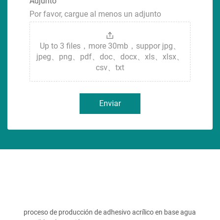
Adjunto
Por favor, cargue al menos un adjunto
Up to 3 files，more 30mb，suppor jpg、
jpeg、png、pdf、doc、docx、xls、xlsx、
csv、txt
Enviar
proceso de producción de adhesivo acrílico en base agua