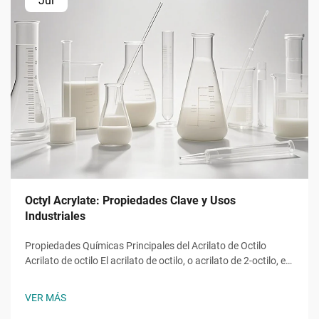
Jul
Octyl Acrylate: Propiedades Clave y Usos
Industriales
Propiedades Químicas Principales del Acrilato de Octilo
Acrilato de octilo El acrilato de octilo, o acrilato de 2-octilo, es
un monómero éster acrílico con la fórmula molecular ĈH̊O̊,
una molécula con una cadena alquilo de ocho carbonos
VER MÁS
unida a un grupo hidroxilo y al característico...