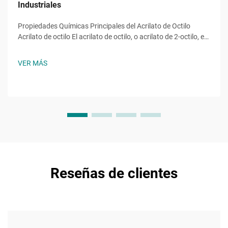
Industriales
Propiedades Químicas Principales del Acrilato de Octilo
Acrilato de octilo El acrilato de octilo, o acrilato de 2-octilo, es
un monómero éster acrílico con la fórmula molecular ĈH̊O̊,
una molécula con una cadena alquilo de ocho carbonos
VER MÁS
unida a un grupo hidroxilo y al característico...
Reseñas de clientes