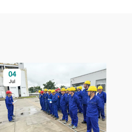
04
2
Jul
Ju