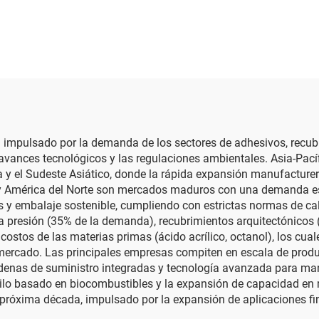
presión
al impulsado por la demanda de los sectores de adhesivos, recubr
los avances tecnológicos y las regulaciones ambientales. Asia-Pa
a y el Sudeste Asiático, donde la rápida expansión manufacture
 y América del Norte son mercados maduros con una demanda estab
s y embalaje sostenible, cumpliendo con estrictas normas de c
a presión (35% de la demanda), recubrimientos arquitectónicos (2
ostos de las materias primas (ácido acrílico, octanol), los cual
mercado. Las principales empresas compiten en escala de produc
denas de suministro integradas y tecnología avanzada para man
octilo basado en biocombustibles y la expansión de capacidad e
próxima década, impulsado por la expansión de aplicaciones fi