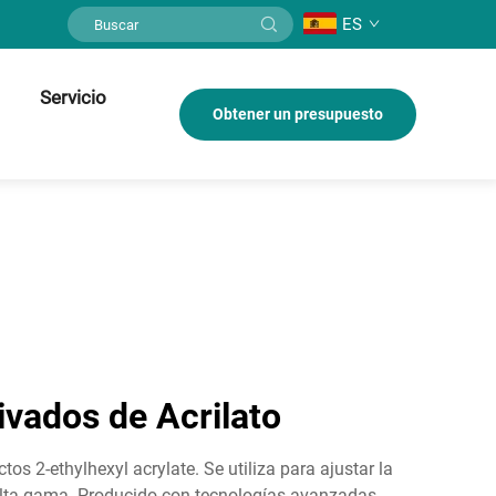
ES
Servicio
Obtener un presupuesto
ivados de Acrilato
os 2-ethylhexyl acrylate. Se utiliza para ajustar la
e alta gama. Producido con tecnologías avanzadas,