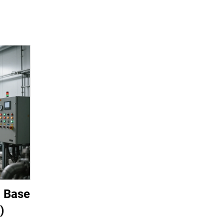
a Base
)