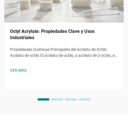
Octyl Acrylate: Propiedades Clave y Usos
Industriales
Propiedades Químicas Principales del Acrilato de Octilo
Acrilato de octilo El acrilato de octilo, o acrilato de 2-octilo, es
un monómero éster acrílico con la fórmula molecular ĈH̊O̊,
una molécula con una cadena alquilo de ocho carbonos
VER MÁS
unida a un grupo hidroxilo y al característico...