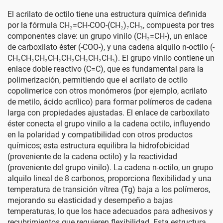
El acrilato de octilo tiene una estructura química definida
por la fórmula CH₂=CH-COO-(CH₂)₇CH₃, compuesta por tres
componentes clave: un grupo vinilo (CH₂=CH-), un enlace
de carboxilato éster (-COO-), y una cadena alquilo n-octilo (-
CH₂CH₂CH₂CH₂CH₂CH₂CH₂CH₃). El grupo vinilo contiene un
enlace doble reactivo (C=C), que es fundamental para la
polimerización, permitiendo que el acrilato de octilo
copolimerice con otros monómeros (por ejemplo, acrilato
de metilo, ácido acrílico) para formar polímeros de cadena
larga con propiedades ajustadas. El enlace de carboxilato
éster conecta el grupo vinilo a la cadena octilo, influyendo
en la polaridad y compatibilidad con otros productos
químicos; esta estructura equilibra la hidrofobicidad
(proveniente de la cadena octilo) y la reactividad
(proveniente del grupo vinilo). La cadena n-octilo, un grupo
alquilo lineal de 8 carbonos, proporciona flexibilidad y una
temperatura de transición vítrea (Tg) baja a los polímeros,
mejorando su elasticidad y desempeño a bajas
temperaturas, lo que los hace adecuados para adhesivos y
recubrimientos que requieren flexibilidad. Esta estructura