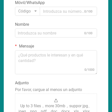
Móvil/WhatsApp
Código
0/100
Nombre
0/100
Mensaje
0/1000
Adjunto
Por favor, cargue al menos un adjunto
Up to 3 files，more 30mb，suppor jpg、
jpeg、png、pdf、doc、docx、xls、xlsx、