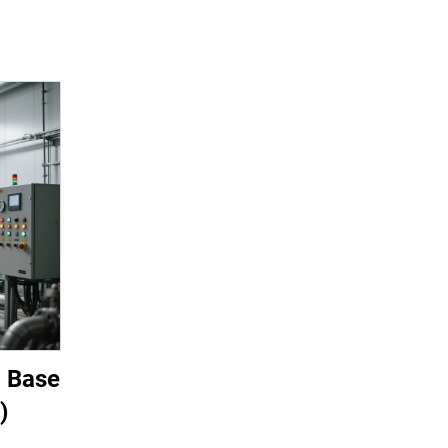
a Base
)