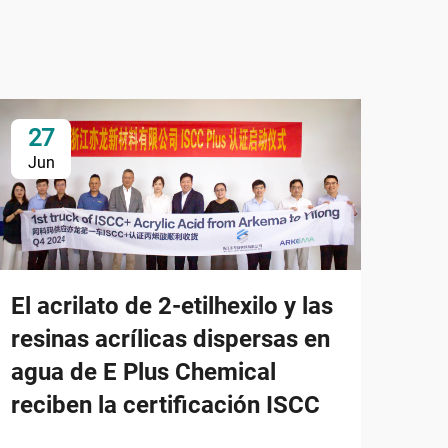
27
0
Jun
Ju
El acrilato de 2-etilhexilo y las
resinas acrílicas dispersas en
agua de E Plus Chemical
reciben la certificación ISCC
E P
sim