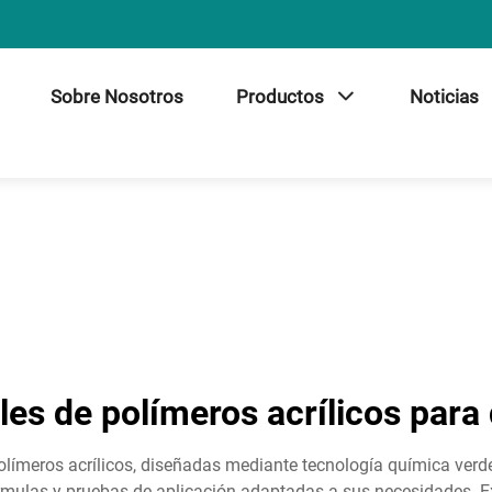
Sobre Nosotros
Productos
Noticias
les de polímeros acrílicos para
límeros acrílicos, diseñadas mediante tecnología química verd
fórmulas y pruebas de aplicación adaptadas a sus necesidades. 