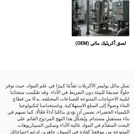
لصق أكريليك مائي (OEM)
تمثل بدائل بوليمر الأكريلات تقدُّمًا كبيرًا في علم المواد، حيث توفر
حلولًا صديقةً للبيئة دون التفريط في الأداء. وقد صُمِّمت منتجاتنا
لتلبية الاحتياجات المتنوعة للصناعات المختلفة، بدءًا من قطاع
البناء وصولًا إلى السلع الاستهلاكية. وباستخدامنا لتكنولوجيا
الكيمياء الخضراء، نضمن أن تؤدي بدائلنا أداءً فعّالًا، كما تسهم في
بناء مستقبلٍ مستدام. ويُشكِّل هذا النهج المزدوج القائم على
البحث المتقدِّم في المواد عالية الأداء وتمكين السيناريوهات
المتنوعة من موقعنا كقادة في السوق، جاهزين لدعم احتياجاتك