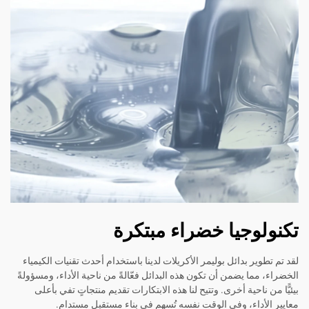
تكنولوجيا خضراء مبتكرة
لقد تم تطوير بدائل بوليمر الأكريلات لدينا باستخدام أحدث تقنيات الكيمياء
الخضراء، مما يضمن أن تكون هذه البدائل فعّالةً من ناحية الأداء، ومسؤولةً
بيئيًّا من ناحية أخرى. وتتيح لنا هذه الابتكارات تقديم منتجاتٍ تفي بأعلى
معايير الأداء، وفي الوقت نفسه تُسهم في بناء مستقبلٍ مستدام.