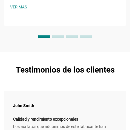
una molécula con una cadena alquilo de ocho carbonos
VER MÁS
unida a un grupo hidroxilo y al característico...
Testimonios de los clientes
John Smith
Calidad y rendimiento excepcionales
Los acrilatos que adquirimos de este fabricante han