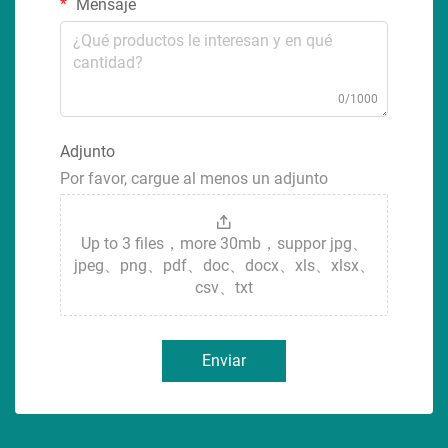
Mensaje
0/1000
Adjunto
Por favor, cargue al menos un adjunto
Up to 3 files，more 30mb，suppor jpg、
jpeg、png、pdf、doc、docx、xls、xlsx、
csv、txt
Enviar