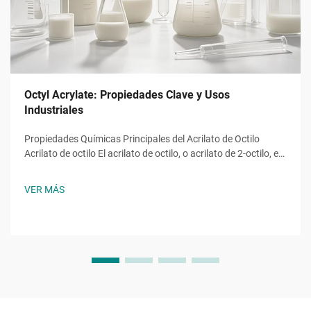
Octyl Acrylate: Propiedades Clave y Usos
Industriales
Propiedades Químicas Principales del Acrilato de Octilo
Acrilato de octilo El acrilato de octilo, o acrilato de 2-octilo, es
un monómero éster acrílico con la fórmula molecular ĈH̊O̊,
una molécula con una cadena alquilo de ocho carbonos
VER MÁS
unida a un grupo hidroxilo y al característico...