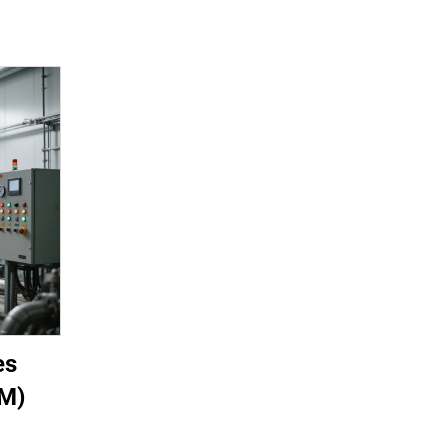
es
EM)