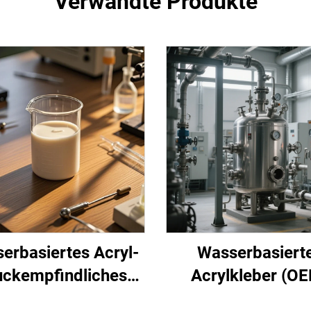
Verwandte Produkte
erbasiertes Acryl-
Wasserbasiert
uckempfindliches
Acrylkleber (O
Klebstoff