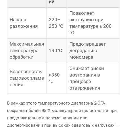
ий
Позволяет
Начало
220–
экструзию при
разложения
250 °C
температуре ≥ 200
°C
Максимальная
Предотвращает
температура
190°C
деградацию
обработки
мономера
Снижает риски
Безопасность
>350
возгорания в
самовоспламе
°C
процессе
нения
отверждения
В рамках этого температурного диапазона 2-ЭГА
сохраняет более 95 % молекулярной целостности при
продолжительном перемешивании или
диспергировании при высоких сдвиговых нагрузках —