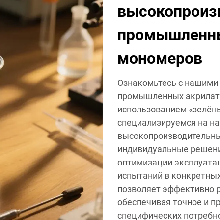
высокопроиз
промышленны
мономеров
Ознакомьтесь с нашими
промышленных акрилат
использованием «зелёны
специализируемся на на
высокопроизводительны
индивидуальные решени
оптимизации эксплуата
испытаний в конкретных
позволяет эффективно р
обеспечивая точное и 
специфических потребн