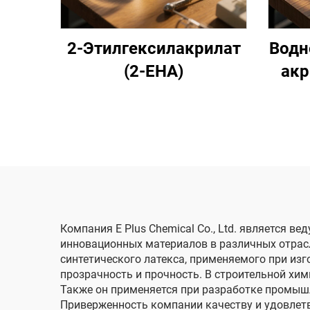
2-Этилгексилакрилат
Водн
(2-EHA)
акр
со
се
Компания E Plus Chemical Co., Ltd. является 
инновационных материалов в различных отрас
синтетического латекса, применяемого при из
прозрачность и прочность. В строительной х
Также он применяется при разработке промышл
Приверженность компании качеству и удовлетв