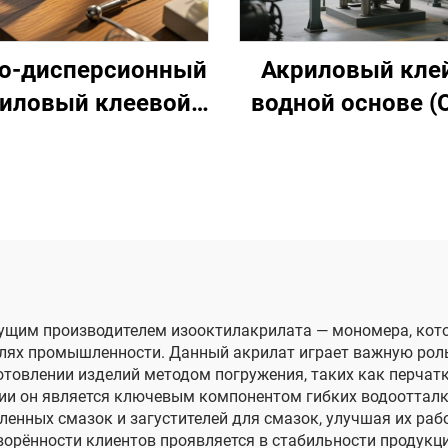
о-дисперсионный
Акриловый клей
иловый клеевой
водной основе (
став на основе
нсорной адгезии
ведущим производителем изооктилакрилата — мономера, кот
лях промышленности. Данный акрилат играет важную роль
готовлении изделий методом погружения, таких как перчат
имии он является ключевым компонентом гибких водоотта
енных смазок и загустителей для смазок, улучшая их рабо
орённости клиентов проявляется в стабильности продукци