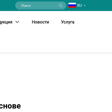
RU
дукция
Новости
Услуга
снове