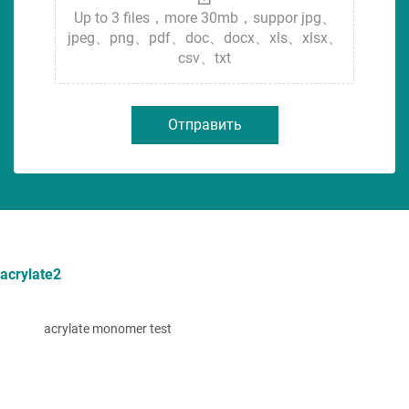
Up to 3 files，more 30mb，suppor jpg、
jpeg、png、pdf、doc、docx、xls、xlsx、
csv、txt
Отправить
acrylate2
acrylate monomer test