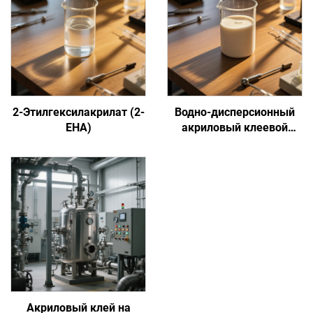
2-Этилгексилакрилат (2-
Водно-дисперсионный
EHA)
акриловый клеевой
состав на основе
сенсорной адгезии
Акриловый клей на