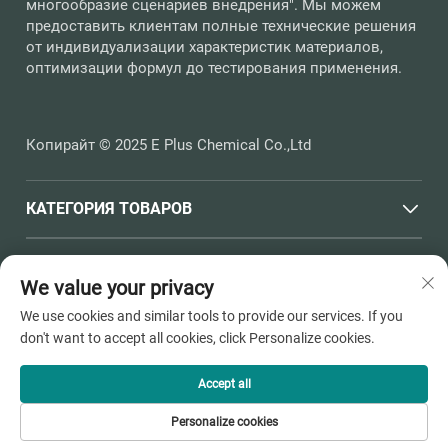
многообразие сценариев внедрения". Мы можем
предоставить клиентам полные технические решения
от индивидуализации характеристик материалов,
оптимизации формул до тестирования применения.
Копирайт © 2025 E Plus Chemical Co.,Ltd
КАТЕГОРИЯ ТОВАРОВ
БЫСТРЫЕ ССЫЛКИ
We value your privacy
We use cookies and similar tools to provide our services. If you
КОНТАКТНАЯ ИНФОРМАЦИЯ
don't want to accept all cookies, click Personalize cookies.
Office add : Улица Хайчен, №398, город Душанган, город
Пинху, город Цзясин, провинция Чжэцзян
Accept all
Электронная почта:
[email protected]
Personalize cookies
Тел.:
+86-13736810910