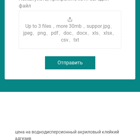
файл
Up to 3 files，more 30mb，suppor jpg、
jpeg、png、pdf、doc、docx、xls、xlsx、
csv、txt
Отправить
цена на воднодисперсионный акриловый клейкий
адгезив