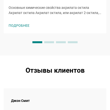
Основные химические свойства акрилата октила
Акрилат октила Акрилат октила, или акрилат 2-октила,
представляет собой акрилатный эфирный мономер с
молекулярной формулой ĈH̊O̊, молекула которого
ПОДРОБНЕЕ
включает восьмиуглеродную алкильную цепь,
присоединенную к гидроксильной группе и
характерной...
Отзывы клиентов
Джон Смит