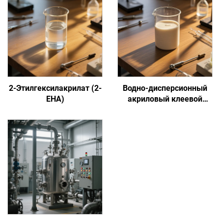
2-Этилгексилакрилат (2-
Водно-дисперсионный
EHA)
акриловый клеевой
состав на основе
сенсорной адгезии