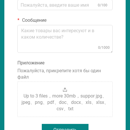
0/100
Сообщение
0/1000
Приложение
Пожалуйста, прикрепите хотя бы один
файл
Up to 3 files，more 30mb，suppor jpg、
jpeg、png、pdf、doc、docx、xls、xlsx、
csv、txt
Отправить