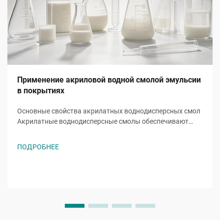
Применение акриловой водной смолой эмульсии
в покрытиях
Основные свойства акрилатных воднодисперсных смол
Акрилатные воднодисперсные смолы обеспечивают
основные функции за счет уникальных мономеров,
таких как акрилат 2-этилгексила (2ЭГА). Эта
ПОДРОБНЕЕ
разветвленная цепочка акрилата снижает температуру
стеклования...