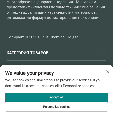
многообразие сценариев внедрения". Мы можем
предоставить клиентам полные технические решения
от индивидуализации характеристик материалов,
оптимизации формул до тестирования применения.
Копирайт © 2025 E Plus Chemical Co.,Ltd
КАТЕГОРИЯ ТОВАРОВ
БЫСТРЫЕ ССЫЛКИ
We value your privacy
We use cookies and similar tools to provide our services. If you
КОНТАКТНАЯ ИНФОРМАЦИЯ
don't want to accept all cookies, click Personalize cookies.
Office add : Улица Хайчен, №398, город Душанган, город
Пинху, город Цзясин, провинция Чжэцзян
Accept all
Электронная почта:
[email protected]
Personalize cookies
Тел.:
+86-13736810910