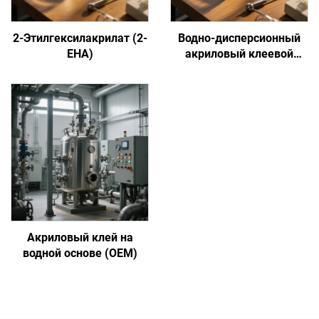
2-Этилгексилакрилат (2-
Водно-дисперсионный
EHA)
акриловый клеевой
состав на основе
сенсорной адгезии
Акриловый клей на
водной основе (OEM)