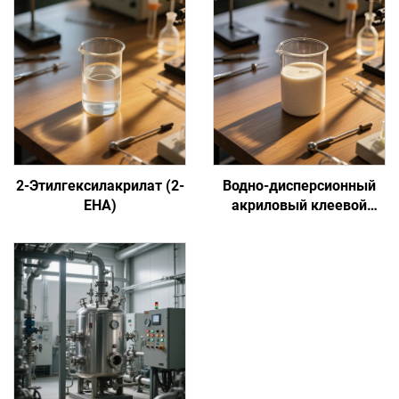
2-Этилгексилакрилат (2-
Водно-дисперсионный
EHA)
акриловый клеевой
состав на основе
сенсорной адгезии