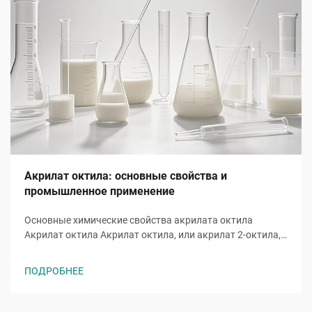
Акрилат октила: основные свойства и
промышленное применение
Основные химические свойства акрилата октила
Акрилат октила Акрилат октила, или акрилат 2-октила,
представляет собой акрилатный эфирный мономер с
молекулярной формулой ĈH̊O̊, молекула которого
ПОДРОБНЕЕ
включает восьмиуглеродную алкильную цепь,
присоединенную к гидроксильной группе и
характерной...