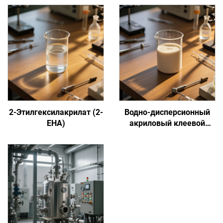
2-Этилгексилакрилат (2-
Водно-дисперсионный
EHA)
акриловый клеевой
состав на основе
сенсорной адгезии