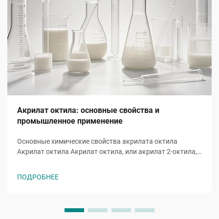
Акрилат октила: основные свойства и
промышленное применение
Основные химические свойства акрилата октила
Акрилат октила Акрилат октила, или акрилат 2-октила,
представляет собой акрилатный эфирный мономер с
молекулярной формулой ĈH̊O̊, молекула которого
ПОДРОБНЕЕ
включает восьмиуглеродную алкильную цепь,
присоединенную к гидроксильной группе и
характерной...